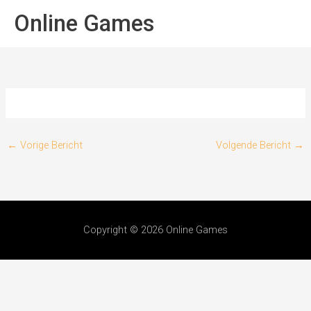
Spring
Hoof
Online Games
naar
de
inhoud
←
Vorige Bericht
Volgende Bericht
→
Copyright © 2026
Online Games