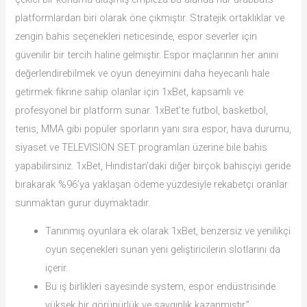
platformlardan biri olarak öne çıkmıştır. Stratejik ortaklıklar ve
zengin bahis seçenekleri neticesinde, espor severler için
güvenilir bir tercih haline gelmiştir. Espor maçlarının her anını
değerlendirebilmek ve oyun deneyimini daha heyecanlı hale
getirmek fikrine sahip olanlar için 1xBet, kapsamlı ve
profesyonel bir platform sunar. 1xBet’te futbol, basketbol,
tenis, MMA gibi popüler sporların yanı sıra espor, hava durumu,
siyaset ve TELEVISION SET programları üzerine bile bahis
yapabilirsiniz. 1xBet, Hindistan’daki diğer birçok bahisçiyi geride
bırakarak %96’ya yaklaşan ödeme yüzdesiyle rekabetçi oranlar
sunmaktan gurur duymaktadır.
Tanınmış oyunlara ek olarak 1xBet, benzersiz ve yenilikçi
oyun seçenekleri sunan yeni geliştiricilerin slotlarını da
içerir.
Bu iş birlikleri sayesinde system, espor endüstrisinde
yüksek bir görünürlük ve saygınlık kazanmıştır.”