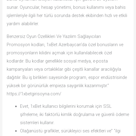
sunar. Oyuncular, hesap yönetimi, bonus kullanımı veya bahis
işlemleriyle ilgili her türlü sorunda destek ekibinden hızlı ve etkili
yardım alabilirler.
Benzersiz Oyun Özellikleri Ve Yazılım Sağlayıcıları
Promosyon kodları, 1xBet Azerbaycan’da özel bonusların ve
promosyonların kilidini açmak için kullanılabilecek özel
kodlardır. Bu kodlar genellikle sosyal medya, e-posta
kampanyaları veya ortaklıklar gibi çeşitli kanallar aracılığıyla
dağıtılır. Bu iş birlikleri sayesinde program, espor endüstrisinde
yüksek bir görünürlük empieza saygınlık kazanmıştır.”
https://1xbetgirisoyna.com/
Evet, 1xBet kullanıcı bilgilerini korumak için SSL
şifreleme, iki faktörlü kimlik doğrulama ve güvenli ödeme
sistemleri kullanır.
Olağanüstü grafikler, sürükleyici ses efektleri ve” “ilgi