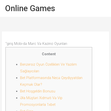
Spring
Hoof
Online Games
naar
de
inhoud
“giriş Mobi-də Mərc Və Kazino Oyunları
Content
Benzersiz Oyun Özellikleri Ve Yazılım
Sağlayıcıları
Bet Platformasında Necə Qeydiyyatdan
Keçmək Olar?
Bet Hoşgeldin Bonusu
Əla Müştəri Xidməti Və Vip
Promosyonlarla 1xbet