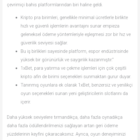
çevrimiçi bahis platformlarından biri haline geldi.
Kripto pra birimleri, genellikle minimal ücretlerle birlikte
hızlı ve güvenli işlemlerin avantajını sunar empieza
geleneksel ödeme yöntemleriyle eşleşmesi zor bir hız ve
güvenlik seviyesi sağlar.
Bu iş birlikleri sayesinde platform, espor endüstrisinde
yüksek bir görünürlük ve saygınlık kazanmıştır.”
1xBet, para yatırma ve çekme işlemleri için çok çeşitli
kripto afin de birimi seçenekleri sunmaktan gurur duyar.
Tanınmış oyunlara ek olarak 1xBet, benzersiz ve yenilikçi
oyun seçenekleri sunan yeni geliştiricilerin slotlarını da
içerir.
Daha yüksek seviyelere tırmandıkça, daha fazla oynadıkça
daha fazla ödüllendirilmenizi sağlayan artan geri ödeme
yüzdelerinin keyfini çıkaracaksınız. Ayrıca, oyun deneyiminizi