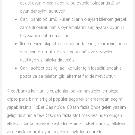
çekici oyun mekanikleri ile bu oyunlar olağanüstü bir
oyun deneyimi sunuyor.
Canlı bahis bölümü, kullanıcıların olayları izlerken gerçek
zamanlı olarak bahis oynamalarını sağlayarak oyunun
heyecanını daha da artırır.
İlerlemenizi takip etme konusunda endişelenmeyin; bunu
sizin için otomatik olarak yapacağız ve seviyeleri
geçtikçe sizi bilgilendireceğiz.
Canlı sohbet özelliği acil konular için idealdir, ancak e-
posta ya da telefon gibi alternatifler de mevcuttur.
Kredi/banka kartları, e-cüzdanlar, banka havaleleri empieza
kripto para birimleri gibi popüler seçenekler arasından seçim
yapabilirsiniz. 1xBet Casino’da, 60’tan fazla önde gelen yazılım
geliştiricisinin a few. 500’den fazla slot makinesinden oluşan
etkileyici bir koleksiyon keşfedeceksiniz. 1xBet Casino, etkileyici
ve geniş kapsamlı oyun seçenekleriyle kısa sürede