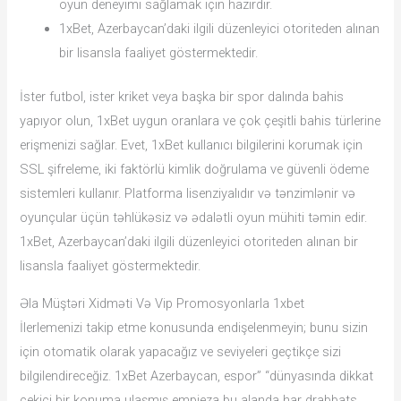
oyun deneyimi sağlamak için hazırdır.
1xBet, Azerbaycan’daki ilgili düzenleyici otoriteden alınan
bir lisansla faaliyet göstermektedir.
İster futbol, ister kriket veya başka bir spor dalında bahis
yapıyor olun, 1xBet uygun oranlara ve çok çeşitli bahis türlerine
erişmenizi sağlar. Evet, 1xBet kullanıcı bilgilerini korumak için
SSL şifreleme, iki faktörlü kimlik doğrulama ve güvenli ödeme
sistemleri kullanır. Platforma lisenziyalıdır və tənzimlənir və
oyunçular üçün təhlükəsiz və ədalətli oyun mühiti təmin edir.
1xBet, Azerbaycan’daki ilgili düzenleyici otoriteden alınan bir
lisansla faaliyet göstermektedir.
Əla Müştəri Xidməti Və Vip Promosyonlarla 1xbet
İlerlemenizi takip etme konusunda endişelenmeyin; bunu sizin
için otomatik olarak yapacağız ve seviyeleri geçtikçe sizi
bilgilendireceğiz. 1xBet Azerbaycan, espor” “dünyasında dikkat
çekici bir konuma ulaşmış empieza bu alanda har drabbats