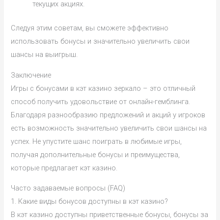
текущих акциях.
Следуя этим советам, вы сможете эффективно
использовать бонусы и значительно увеличить свои
шансы на выигрыш.
Заключение
Игры с бонусами в кэт казино зеркало – это отличный
способ получить удовольствие от онлайн-гемблинга.
Благодаря разнообразию предложений и акций у игроков
есть возможность значительно увеличить свои шансы на
успех. Не упустите шанс поиграть в любимые игры,
получая дополнительные бонусы и преимущества,
которые предлагает кэт казино.
Часто задаваемые вопросы (FAQ)
1. Какие виды бонусов доступны в кэт казино?
В кэт казино доступны приветственные бонусы, бонусы за