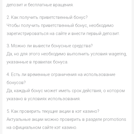
депозит и бесплатные вращения.
2. Как получить приветственный бонус?
Чтобы получить приветственный бонус, необходимо
зарегистрироваться на сайте и внести первый депозит.
3. Можно ли вывести бонусные средства?
Да, но для этого необходимо выполнить условия wagering,
указанные в правилах бонуса.
4. Есть ли временные ограничения на использование
бонусов?
Да, каждый бонус может иметь срок действия, о котором
указано в условиях использования.
5. Как проверить текущие акции в кэт казино?
Актуальные акции можно проверить в разделе promotions
на официальном сайте кэт казино.