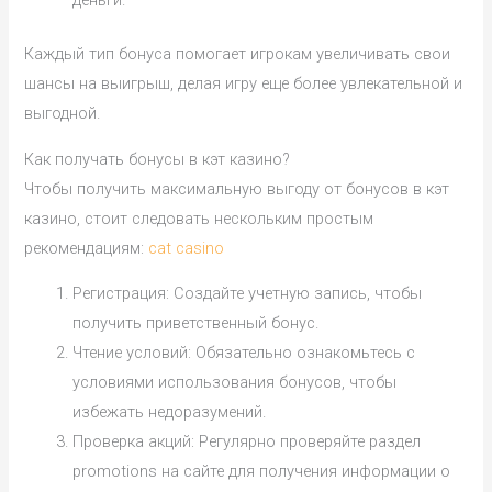
деньги.
Каждый тип бонуса помогает игрокам увеличивать свои
шансы на выигрыш, делая игру еще более увлекательной и
выгодной.
Как получать бонусы в кэт казино?
Чтобы получить максимальную выгоду от бонусов в кэт
казино, стоит следовать нескольким простым
рекомендациям:
cat casino
Регистрация: Создайте учетную запись, чтобы
получить приветственный бонус.
Чтение условий: Обязательно ознакомьтесь с
условиями использования бонусов, чтобы
избежать недоразумений.
Проверка акций: Регулярно проверяйте раздел
promotions на сайте для получения информации о