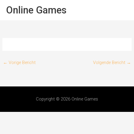
Spring
Hoof
Online Games
naar
de
inhoud
←
Vorige Bericht
Volgende Bericht
→
Copyright © 2026
Online Games