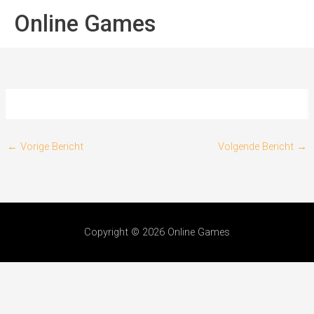
Spring
Hoof
Online Games
naar
de
inhoud
←
Vorige Bericht
Volgende Bericht
→
Copyright © 2026
Online Games