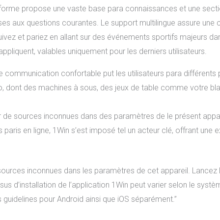
ateforme propose une vaste base para connaissances et une secti
es aux questions courantes. Le support multilingue assure une
 Suivez et pariez en allant sur des événements sportifs majeurs d
ppliquent, valables uniquement pour les derniers utilisateurs.
e communication confortable put les utilisateurs para différents 
no, dont des machines à sous, des jeux de table comme votre blac
rtir de sources inconnues dans des paramètres de le présent appar
paris en ligne, 1Win s’est imposé tel un acteur clé, offrant une 
 resources inconnues dans les paramètres de cet appareil. Lancez l
ssus d’installation de l’application 1Win peut varier selon le syst
s guidelines pour Android ainsi que iOS séparément.”