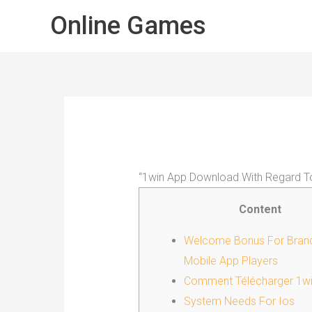
Spring
Online Games
naar
de
inhoud
“1win App Download With Regard To 
Content
Welcome Bonus For Bran
Mobile App Players
Comment Télécharger 1wi
System Needs For Ios