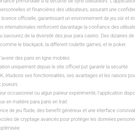
e primordiale à la sécurité de syns utilisateurs. L’application
sonnelles et financières des utilisateurs, assurant une confiden
icence officielle, garantissant un environnement de jeu sûr et éq
es internationales renforcent davantage la confiance des utilisat
ou savourez de la diversité des jeux para casino. Des dizaines de
comme le blackjack, la different roulette games, et le poker.
’avenir des paris en ligne mobiles.
tion uniquement depuis le site officiel put garantir la sécurité.
, étudions ses fonctionnalités, ses avantages et les raisons pou
 joueurs.
eur occasionnel ou algun parieur expérimenté, l’application di
ux en matière para paris en trait.
ce de jeu fluide, des benefit généreux et une interface convivia
otocoles de cryptage avancés pour protéger les données personnell
optimisée.