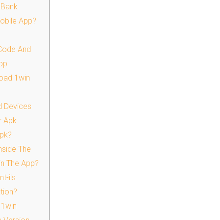
 Bank
obile App?
Code And
pp
oad 1win
d Devices
r Apk
Apk?
side The
hin The App?
t-ils
tion?
 1win