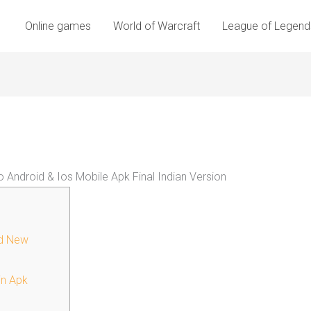
Online games
World of Warcraft
League of Legend
Android & Ios Mobile Apk Final Indian Version
d New
n Apk