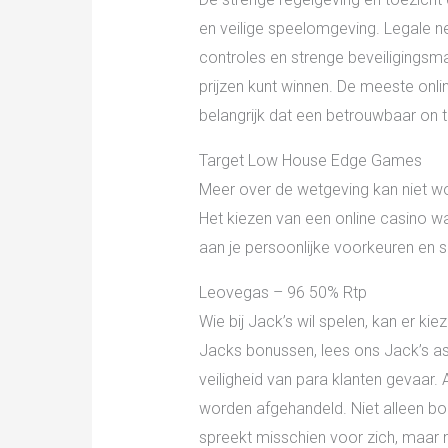
en veilige speelomgeving. Legale ne
controles en strenge beveiligingsmaa
prijzen kunt winnen. De meeste onli
belangrijk dat een betrouwbaar on t
Target Low House Edge Games
Meer over de wetgeving kan niet wo
Het kiezen van een online casino wa
aan je persoonlijke voorkeuren en s
Leovegas – 96 50% Rtp
Wie bij Jack’s wil spelen, kan er k
Jacks bonussen, lees ons Jack’s as
veiligheid van para klanten gevaar
worden afgehandeld. Niet alleen bon
spreekt misschien voor zich, maar n