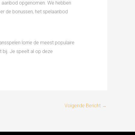
 een aanbod opgenomen. We hebben
over de bonussen, het spelaanbod
ansspelen lorrie de meest populaire
 bij. Je speelt al op deze
Volgende Bericht
→