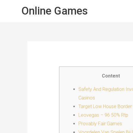
Spring
Online Games
naar
de
inhoud
Content
Safety And Regulation Invo
Casinos
Target Low House Borde
Leovegas – 96 50% Rtp
Provably Fair Games
Voordelen Van Spelen Bij 