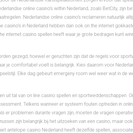
derlandse online casino’s within Nederland, zoals BetCity, zijn 
tregelen. Nederlandse online casino’s reclameren natuurlijk altijd
ne casino’s in Nederland hebben dan ook on the internet gokkasten
he internet casino spellen heeft waar je grote bedragen kunt wi
rden gezegd, hoewel er geruchten zijn dat de regels voor sportw
ar je comfortabel voelt is belangrijk. Kies daarom voor Nederla
peelstijl. Elke dag gebeurt emergeny room wel weer wat in de we
iezen uit tal van on line casino spellen en sportweddenschappen
sessment. Telkens wanneer er systeem fouten optreden in online
. Als er problemen durante vragen zijn, moeten de vragen operat
ussen zijn belangrijk bij het uitzoeken van een casino, maar oo
iet antelope casino Nederland heeft dezelfde spellen, associat