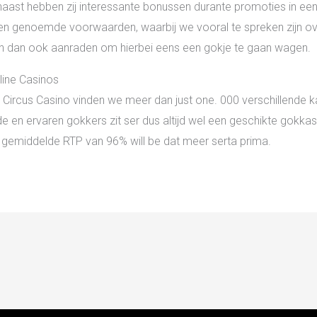
arnaast hebben zij interessante bonussen durante promoties in
boven genoemde voorwaarden, waarbij we vooral te spreken zijn 
n dan ook aanraden om hierbei eens een gokje te gaan wagen.
ine Casinos
 Circus Casino vinden we meer dan just one. 000 verschillende k
 en ervaren gokkers zit ser dus altijd wel een geschikte gokkast
 gemiddelde RTP van 96% will be dat meer serta prima.