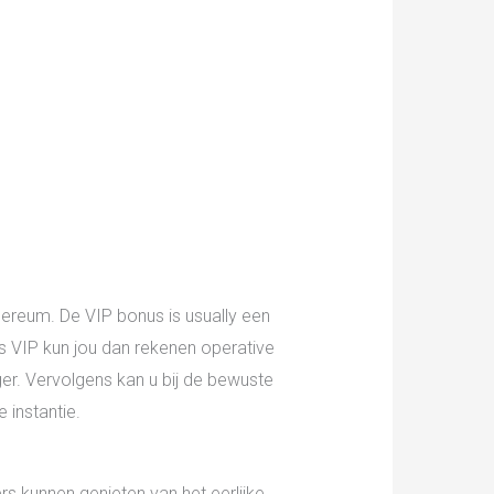
hereum. De VIP bonus is usually een
s VIP kun jou dan rekenen operative
r. Vervolgens kan u bij de bewuste
 instantie.
s kunnen genieten van het eerlijke