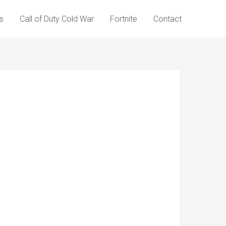
s
Call of Duty Cold War
Fortnite
Contact