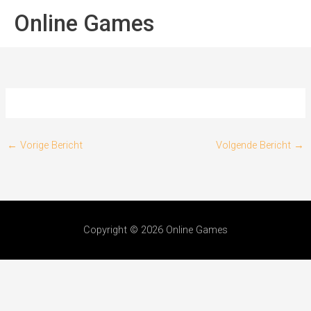
Spring
Hoof
Online Games
naar
de
inhoud
←
Vorige Bericht
Volgende Bericht
→
Copyright © 2026
Online Games