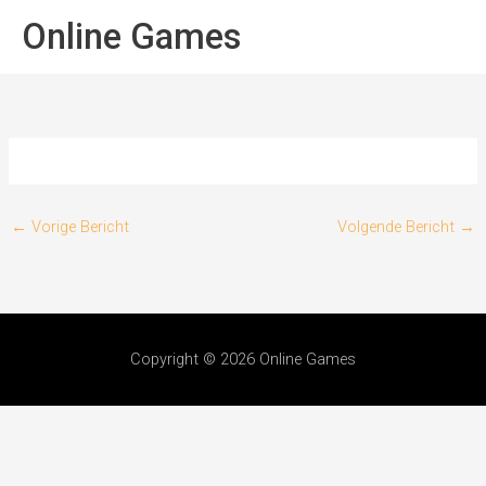
Spring
Hoof
Online Games
naar
de
inhoud
←
Vorige Bericht
Volgende Bericht
→
Copyright © 2026
Online Games