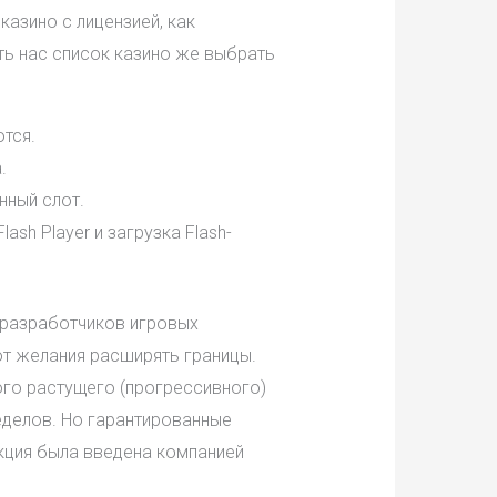
азино с лицензией, как
ить нас список казино же выбрать
тся.
.
нный слот.
ash Player и загрузка Flash-
х разработчиков игровых
ют желания расширять границы.
ого растущего (прогрессивного)
еделов. Но гарантированные
кция была введена компанией