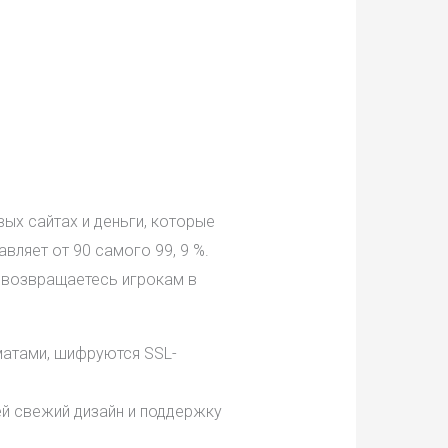
ых сайтах и деньги, которые
вляет от 90 самого 99, 9 %.
е возвращаетесь игрокам в
матами, шифруются SSL-
ей свежий дизайн и поддержку