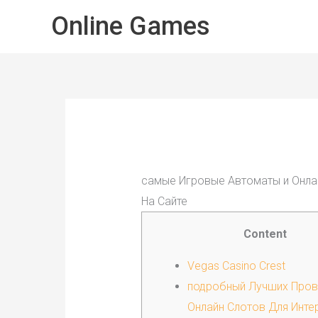
Spring
Online Games
naar
de
inhoud
самые Игровые Автоматы и Онлай
На Сайте
Content
Vegas Casino Crest
подробный Лучших Про
Онлайн Слотов Для Инте