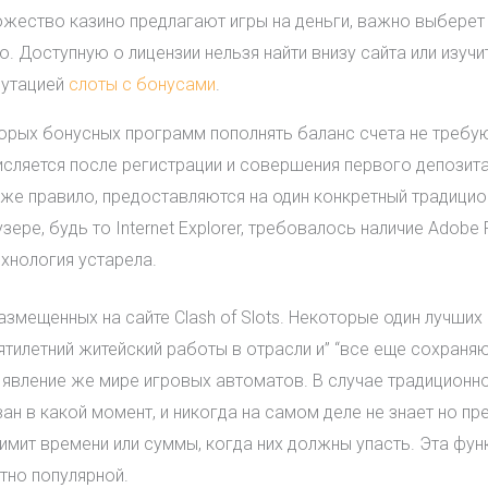
ество казино предлагают игры на деньги, важно выберет к
о. Доступную о лицензии нельзя найти внизу сайта или изуч
путацией
слоты с бонусами
.
орых бонусных программ пополнять баланс счета не требую
исляется после регистрации и совершения первого депозита
 же правило, предоставляются на один конкретный традицио
ере, будь то Internet Explorer, требовалось наличие Adobe Fl
ехнология устарела.
размещенных на сайте Clash of Slots. Некоторые один лучши
тилетний житейский работы в отрасли и” “все еще сохраня
 явление же мире игровых автоматов. В случае традиционн
н в какой момент, и никогда на самом деле не знает но пр
мит времени или суммы, когда них должны упасть. Эта фун
ятно популярной.