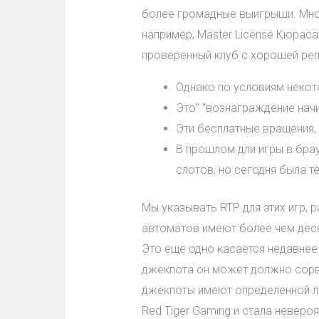
более громадные выигрыши. Множ
например, Master License Кюраса
проверенный клуб с хорошей ре
Однако по условиям некот
Это” “вознаграждение нач
Эти бесплатные вращения,
В прошлом дли игры в брауз
слотов, но сегодня была т
Мы указывать RTP для этих игр, 
автоматов имеют более чем деся
Это еще одно касается недавнее
джекпота он может должно сорва
джекпоты имеют определенной ли
Red Tiger Gaming и стала неверо