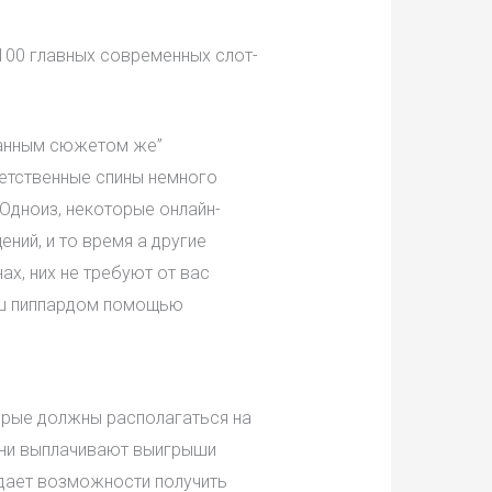
100 главных современных слот-
манным сюжетом же”
ветственные спины немного
 Одноиз, некоторые онлайн-
ний, и то время а другие
х, них не требуют от вас
рыш пиппардом помощью
орые должны располагаться на
они выплачивают выигрыши
 дает возможности получить