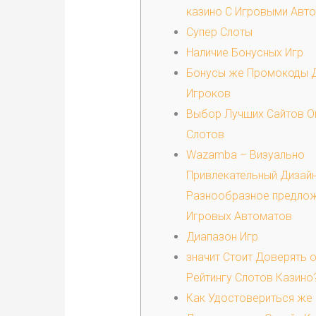
казино С Игровыми Авт
Супер Слоты
Наличие Бонусных Игр
Бонусы же Промокоды 
Игроков
Выбор Лучших Сайтов О
Слотов
Wazamba – Визуально
Привлекательный Дизайн
Разнообразное предло
Игровых Автоматов
Диапазон Игр
значит Стоит Доверять 
Рейтингу Слотов Казино
Как Удостовериться же 