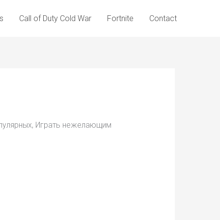
s
Call of Duty Cold War
Fortnite
Contact
опулярных, Играть нежелающим