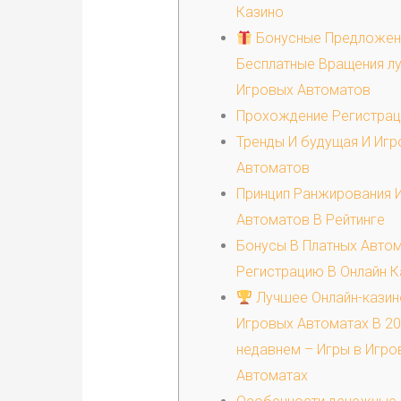
Казино
Бонусные Предложен
Бесплатные Вращения л
Игровых Автоматов
Прохождение Регистрац
Тренды И будущая И Иг
Автоматов
Принцип Ранжирования 
Автоматов В Рейтинге
Бонусы В Платных Автом
Регистрацию В Онлайн К
Лучшее Онлайн-казин
Игровых Автоматах В 2
недавнем – Игры в Игро
Автоматах