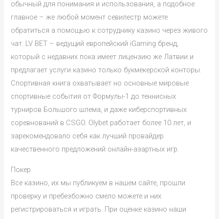
обычный для понимания и использования, а подобное
главное – же любой момент севилестр можете
обратиться а помощью к сотруднику казино через живого
чат. LV BET – ведущий европейский iGaming бренд,
который с недавних пока имеет лицензию же Латвии и
предлагает услуги казино только букмекерской конторы.
Спортивная книга охватывает но основные мировые
спортивные события от Формулы-1 до теннисных
турниров Большого шлема, и даже киберспортивных
соревнований в CSGO. Olybet работает более 10 лет, и
зарекомендовало себя как лучший провайдер
качественного предложений онлайн-азартных игр.
Покер
Все казино, их мы публикуем в нашем сайте, прошли
проверку и пребезбожно смело можете и них
регистрироваться и играть. При оценке казино наши