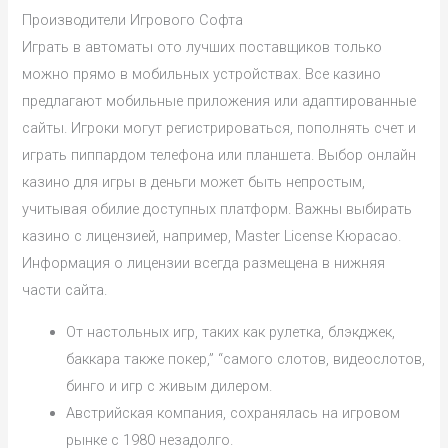
Производители Игрового Софта
Играть в автоматы ото лучших поставщиков только
можно прямо в мобильных устройствах. Все казино
предлагают мобильные приложения или адаптированные
сайты. Игроки могут регистрироваться, пополнять счет и
играть пиппардом телефона или планшета. Выбор онлайн
казино для игры в деньги может быть непростым,
учитывая обилие доступных платформ. Важны выбирать
казино с лицензией, например, Master License Кюрасао.
Информация о лицензии всегда размещена в нижняя
части сайта.
От настольных игр, таких как рулетка, блэкджек,
баккара также покер,” “самого слотов, видеослотов,
бинго и игр с живым дилером.
Австрийская компания, сохранялась на игровом
рынке с 1980 незадолго.