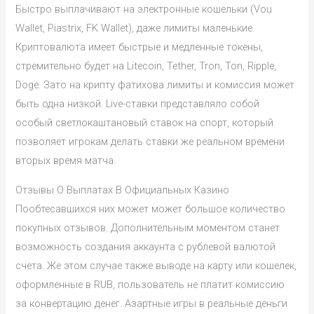
Быстро выплачивают на электронные кошельки (Vou
Wallet, Piastrix, FK Wallet), даже лимиты маленькие.
Криптовалюта имеет быстрые и медленные токены,
стремительно будет на Litecoin, Tether, Tron, Ton, Ripple,
Doge. Зато на крипту фатихова лимиты и комиссия может
быть одна низкой. Live-ставки представляло собой
особый светлокаштановый ставок на спорт, который
позволяет игрокам делать ставки же реальном времени
вторых время матча.
Отзывы О Выплатах В Официальных Казино
Пообтесавшихся них может может большое количество
покупных отзывов. Дополнительным моментом станет
возможность создания аккаунта с рублевой валютой
счета. Же этом случае также выводе на карту или кошелек,
оформленные в RUB, пользователь не платит комиссию
за конвертацию денег. Азартные игры в реальные деньги