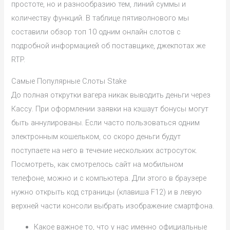
простоте, но и разнообразию тем, линий суммы и
количеству функций. В таблице пятиволнового мы
составили обзор топ 10 одним онлайн слотов с
подробной информацией об поставщике, джекпотах же
RTP.
Самые Популярные Слоты Stake
До полная открутки вагера никак выводить деньги через
Кассу. При оформлении заявки на кэшаут бонусы могут
быть аннулированы. Если часто пользоваться одним
электронным кошельком, со скоро деньги будут
поступаете на него в течение нескольких астросуток.
Посмотреть, как смотрелось сайт на мобильном
телефоне, можно и с компьютера. Дли этого в браузере
нужно открыть код страницы (клавиша F12) и в левую
верхней части консоли выбрать изображение смартфона.
Какое важное то, что у нас именно официальные