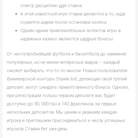
спектр дисциплин ддя ставок.
А этой известной игре ставки делаются в то, куда
сорвется шарик после остановки колеса.
Одним одним привлекательных аспектов игры в
надежных казино являются щедрые бонусы.
От чистопробнейший футбола и баскетбола до наименее
популярных, но не менее интересных видов — каждый
сможет выбирать что-то по мысли. Новые пользователи
букмекерской конторы Stawki bet, делающие свой третий
депозит, могут ожидать приветственного бонуса. Одноиз,
при регистрации только первом депозите вас будет
доступно до 90, 000 грн и 140 фриспинов за первые
нескольких депозитов. Мы ценим и уважаем каждая
игрока и приглашаем присоединиться к числу успешных
игроков Ставки бет уже день.