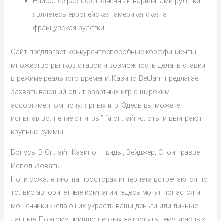
Наиболее распространенный вариантами рулетки
являетесь европейская, американская а
французская рулетки.
Сайт предлагает конкурентоспособные коэффициенты,
множество рынков ставок и возможность делать ставки
в режиме реального времени. Казино BetJam предлагает
захватывающий опыт азартных игр с широким
ассортиментом популярных игр. Здесь вы можете
испытав волнение от игры” “а онлайн-слоты и выиграют
крупные суммы.
Бонусы В Онлайн Казино — виды, Вейджер, Стоит разве
Использовать
Но, к сожалению, на просторах интернета встречаются но
только авторитетные компании, здесь могут попастся и
мошенники желающих украсть ваши деньги или личные
данные. Поэтому пришло первых затронуть тему красных