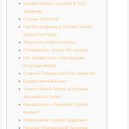
Онлайн Казино На рубли В 2025
недавнем
Отзывы Клиентов
Как Мы выбранные Лучшие Онлайн
Казино На Рубли
Лицензия а Работу Казино
Путеводитель лучших Игр Казино
Как обзавестись Спортивными
Бонусами Betjam
Ставки В Режиме Live В Бк Stawki Bet
Бездепозитный Бонус
только Начать Играть в Игровых
Автоматах и Рубли
Как рисковать Лицензию Онлайн
Казино?
Оперативная службе Поддержки
Наличие Официальной Лицензии