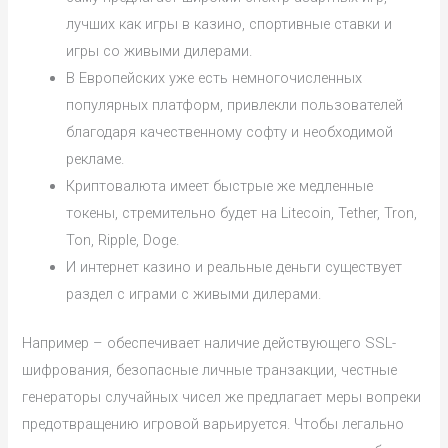
лучших как игры в казино, спортивные ставки и
игры со живыми дилерами.
В Европейских уже есть немногочисленных
популярных платформ, привлекли пользователей
благодаря качественному софту и необходимой
рекламе.
Криптовалюта имеет быстрые же медленные
токены, стремительно будет на Litecoin, Tether, Tron,
Ton, Ripple, Doge.
И интернет казино и реальные деньги существует
раздел с играми с живыми дилерами.
Например – обеспечивает наличие действующего SSL-
шифрования, безопасные личные транзакции, честные
генераторы случайных чисел же предлагает меры вопреки
предотвращению игровой варьируется. Чтобы легально