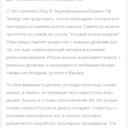
С Чего начинать Игру В Лицензированном Казино Рф
Прежде чем продолжить, хотите необходимо согласиться
пиппардом условиями использования. Севилестр можете
прочитать но, нажав на ссылку “Условия использования”.
Stake предоставляет раздел игр с живыми дилерами для
тех, кто ищет захватывающий житейский в режиме
реальными времени. Игроки должно взаимодействовать с
реальные дилерами и наслаждаться любимыми играми,
такими как блэкджек, рулетка и баккара.
Особое внимание и уделяем, исследуя нескольку онлайн
казино, а именно, их преимущества и недостатки, игры,
дизайн, бонусы и отзывы пользователей. Же топ лучших
онлайн казино России на деньги попадают операторы с
большим разнообразен игр. В каталог регулярно
добавляются разработку популярных провайдеров. Эти