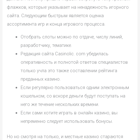
флажков, которые указывает на ненадежность игорного
сайта. Следующим быстрым является оценка
ассортимента игр и конца игрового процесса.
Отобрать слоты можно по отдаче, числу линий,
разработчику, тематике.
Редакция сайта Casinolic. com убедилась
оперативность и полнотой ответов специалистов
только учла это также составлении рейтинга
преданных казино.
Если регулярно пользоваться одним электронным
кошельком, со вскоре деньги будут поступать на
него же течение нескольких времени.
Если сами хотите играть в онлайн казино, вы
непременно следует использовать бонусы.
Но но смотря на только, и местные казино стараются