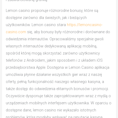
Lemon casino proponuje różnorodne bonusy, które są
dostępne zarówno dla świeżych, jak i bieżących
użytkowników. Lemon casino stara
https://lemoncasino-
casino.com
się, aby bonusy były różnorodne i dorównane do
odwiedzenia internautów. Opracowaliśmy specjalnie gwoli
własnych internautów dedykowaną aplikację mobilną,
spośród której mogą skorzystać zarówno użytkownicy
telefonów z Androidem, jakim sposobem i z układem iOS
przedsiębiorstwa Apple. Dostępna w Lemon Casino aplikacja
umożliwia płynne działanie wszystkich gier wraz z naszej
oferty, pełną funkcjonalność naszego własnego kasyna, a
także dostęp do odwiedzenia elitarnych bonusów i promocji.
Oczywiście dysponuje także zaprojektowanym wraz z myślą o
urządzeniach mobilnych interfejsem użytkownika. W oparciu o
dostępne dane, lemon casino nie wykazało istotnych
problemów, które mogłyby wpływać na reputację kasyna.