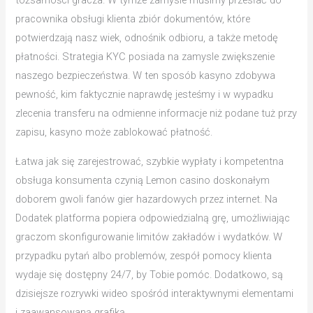
tożsamości gracza. W tymże zamysle musimy przesłać do
pracownika obsługi klienta zbiór dokumentów, które
potwierdzają nasz wiek, odnośnik odbioru, a także metodę
płatności. Strategia KYC posiada na zamysle zwiększenie
naszego bezpieczeństwa. W ten sposób kasyno zdobywa
pewność, kim faktycznie naprawdę jesteśmy i w wypadku
zlecenia transferu na odmienne informacje niż podane tuż przy
zapisu, kasyno może zablokować płatność.
Łatwa jak się zarejestrować, szybkie wypłaty i kompetentna
obsługa konsumenta czynią Lemon casino doskonałym
doborem gwoli fanów gier hazardowych przez internet. Na
Dodatek platforma popiera odpowiedzialną grę, umożliwiając
graczom skonfigurowanie limitów zakładów i wydatków. W
przypadku pytań albo problemów, zespół pomocy klienta
wydaje się dostępny 24/7, by Tobie pomóc. Dodatkowo, są
dzisiejsze rozrywki wideo spośród interaktywnymi elementami
i zaawansowaną grafiką.