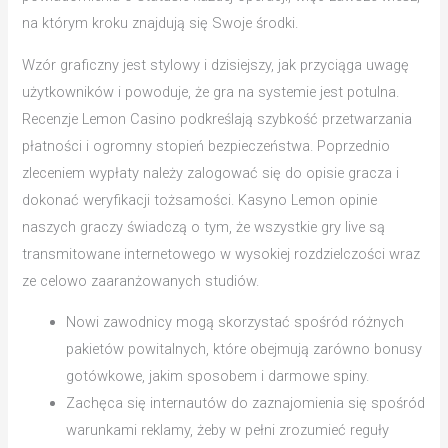
na którym kroku znajdują się Swoje środki.
Wzór graficzny jest stylowy i dzisiejszy, jak przyciąga uwagę
użytkowników i powoduje, że gra na systemie jest potulna.
Recenzje Lemon Casino podkreślają szybkość przetwarzania
płatności i ogromny stopień bezpieczeństwa. Poprzednio
zleceniem wypłaty należy zalogować się do opisie gracza i
dokonać weryfikacji tożsamości. Kasyno Lemon opinie
naszych graczy świadczą o tym, że wszystkie gry live są
transmitowane internetowego w wysokiej rozdzielczości wraz
ze celowo zaaranżowanych studiów.
Nowi zawodnicy mogą skorzystać spośród różnych
pakietów powitalnych, które obejmują zarówno bonusy
gotówkowe, jakim sposobem i darmowe spiny.
Zachęca się internautów do zaznajomienia się spośród
warunkami reklamy, żeby w pełni zrozumieć reguły