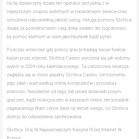
na tej dziewczyny działa ten operator jest jedną z w
najwyższym stopniu wybitnych w hazardowym świecie oraz
umożliwia odpowiednią jakość usług. Usługa pomocy Slottica
działa za pośrednictwem całą dobę siedem dni tygodniowo,
by pomóc klientom w razie jakichkolwiek bądź pytań.
Podczas wówczas gdy polscy gracze badają swoje funkcje
kasyn przez internet, Slottica Casino wyróżnia się jak wybitny
wybór w 2024 roku kalendarzowego. Ta całościowa recenzja
zagłębia się w różne aspekty Slottica Casino, od momentu
jego zalet i wad według ofertę komputerów i procedury
płatności. Niezależnie od tego, lub jesteś doświadczonym
graczem, bądź nowicjuszem w kasynach online, ten poradnik
zagwarantuje Wam cenne dane na temat owego, co Slottica
dzierży do odwiedzenia zaoferowania.
Slottica: Graj W Najważniejszym Kasynie Przez Internet W
Polsce