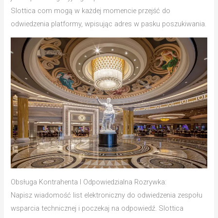
Slottica com mogą w każdej momencie przejść do
odwiedzenia platformy, wpisując adres w pasku poszukiwania.
Obsługa Kontrahenta I Odpowiedzialna Rozrywka:
Napisz wiadomość list elektroniczny do odwiedzenia zespołu
wsparcia technicznej i poczekaj na odpowiedź. Slottica