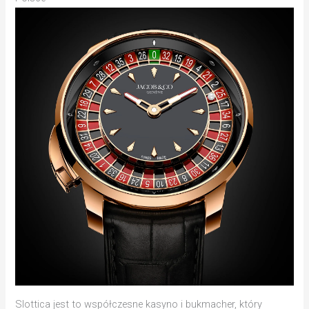
Slottica jest to współczesne kasyno i bukmacher, który