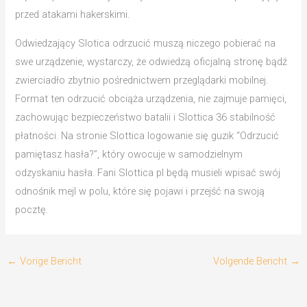
przed atakami hakerskimi.
Odwiedzający Slotica odrzucić muszą niczego pobierać na
swe urządzenie, wystarczy, że odwiedzą oficjalną stronę bądź
zwierciadło zbytnio pośrednictwem przeglądarki mobilnej.
Format ten odrzucić obciąża urządzenia, nie zajmuje pamięci,
zachowując bezpieczeństwo batalii i Slottica 36 stabilność
płatności. Na stronie Slottica logowanie się guzik “Odrzucić
pamiętasz hasła?”, który owocuje w samodzielnym
odzyskaniu hasła. Fani Slottica pl będą musieli wpisać swój
odnośnik mejl w polu, które się pojawi i przejść na swoją
pocztę.
←
Vorige Bericht
Volgende Bericht
→