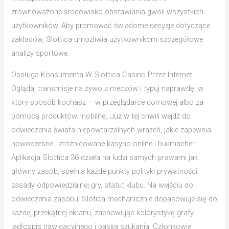
zrównoważone środowisko obstawiania gwoli wszystkich
użytkowników. Aby promować świadome decyzje dotyczące
zakładów, Slottica umożliwia użytkownikom szczegółowe
analizy sportowe.
Obsługa Konsumenta W Slottica Casino Przez Internet
Oglądaj transmisje na żywo z meczów i typuj naprawdę, w
który sposób kochasz – w przeglądarce domowej albo za
pomocą produktów mobilnej. Już w tej chwili wejdź do
odwiedzenia świata niepowtarzalnych wrażeń, jakie zapewnia
nowoczesne i zróżnicowane kasyno online i bukmacher.
Aplikacja Slottica 36 działa na ludzi samych prawami jak
główny zasób, spełnia każde punkty polityki prywatności,
zasady odpowiedzialnej gry, statut klubu. Na wejściu do
odwiedzenia zasobu, Slotica mechanicznie dopasowuje się do
każdej przekątnej ekranu, zachowując kolorystykę grafy,
jadłospis nawigacyjnego i paska szukania. Członkowie