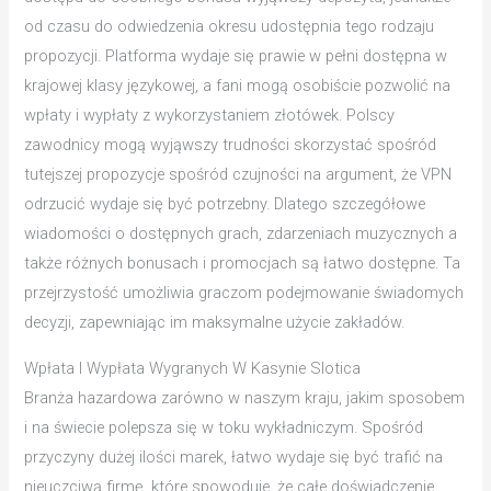
od czasu do odwiedzenia okresu udostępnia tego rodzaju
propozycji. Platforma wydaje się prawie w pełni dostępna w
krajowej klasy językowej, a fani mogą osobiście pozwolić na
wpłaty i wypłaty z wykorzystaniem złotówek. Polscy
zawodnicy mogą wyjąwszy trudności skorzystać spośród
tutejszej propozycje spośród czujności na argument, że VPN
odrzucić wydaje się być potrzebny. Dlatego szczegółowe
wiadomości o dostępnych grach, zdarzeniach muzycznych a
także różnych bonusach i promocjach są łatwo dostępne. Ta
przejrzystość umożliwia graczom podejmowanie świadomych
decyzji, zapewniając im maksymalne użycie zakładów.
Wpłata I Wypłata Wygranych W Kasynie Slotica
Branża hazardowa zarówno w naszym kraju, jakim sposobem
i na świecie polepsza się w toku wykładniczym. Spośród
przyczyny dużej ilości marek, łatwo wydaje się być trafić na
nieuczciwą firmę, które spowoduje, że całe doświadczenie