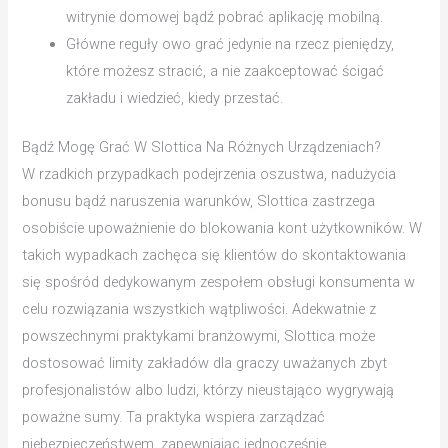
witrynie domowej bądź pobrać aplikację mobilną.
Główne reguły owo grać jedynie na rzecz pieniędzy,
które możesz stracić, a nie zaakceptować ścigać
zakładu i wiedzieć, kiedy przestać.
Bądź Mogę Grać W Slottica Na Różnych Urządzeniach?
W rzadkich przypadkach podejrzenia oszustwa, nadużycia
bonusu bądź naruszenia warunków, Slottica zastrzega
osobiście upoważnienie do blokowania kont użytkowników. W
takich wypadkach zachęca się klientów do skontaktowania
się spośród dedykowanym zespołem obsługi konsumenta w
celu rozwiązania wszystkich wątpliwości. Adekwatnie z
powszechnymi praktykami branżowymi, Slottica może
dostosować limity zakładów dla graczy uważanych zbyt
profesjonalistów albo ludzi, którzy nieustająco wygrywają
poważne sumy. Ta praktyka wspiera zarządzać
niebezpieczeństwem, zapewniając jednocześnie