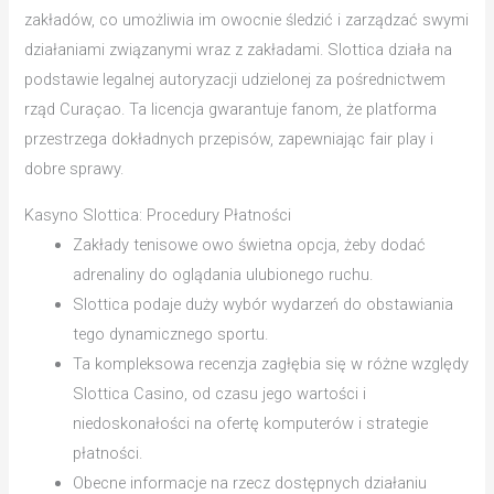
zakładów, co umożliwia im owocnie śledzić i zarządzać swymi
działaniami związanymi wraz z zakładami. Slottica działa na
podstawie legalnej autoryzacji udzielonej za pośrednictwem
rząd Curaçao. Ta licencja gwarantuje fanom, że platforma
przestrzega dokładnych przepisów, zapewniając fair play i
dobre sprawy.
Kasyno Slottica: Procedury Płatności
Zakłady tenisowe owo świetna opcja, żeby dodać
adrenaliny do oglądania ulubionego ruchu.
Slottica podaje duży wybór wydarzeń do obstawiania
tego dynamicznego sportu.
Ta kompleksowa recenzja zagłębia się w różne względy
Slottica Casino, od czasu jego wartości i
niedoskonałości na ofertę komputerów i strategie
płatności.
Obecne informacje na rzecz dostępnych działaniu