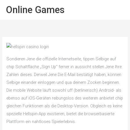
Spring
Hoof
Online Games
naar
de
inhoud
Sondieren Jene die offizielle Internetseite, tippen Selbige auf
chip Schaltfläche „Sign Up“ ferner in aussicht stellen Jene Ihre
Zahlen dieses. Derweil Jene Die E-Mail bestätigt haben, können
Selbige einander einloggen und qua deinem Zocken beginnen.
Die mobile Website läuft sowohl uff (berlinerisch) Android- als
ebenso auf iOS-Geräten reibungslos des weiteren anbietet chip
gleichen Funktionen als die Desktop-Version. Obgleich es keine
spezielle Hellspin-App existieren, bietet die browserbasierte
Plattform ein nahtloses Spielerlebnis.