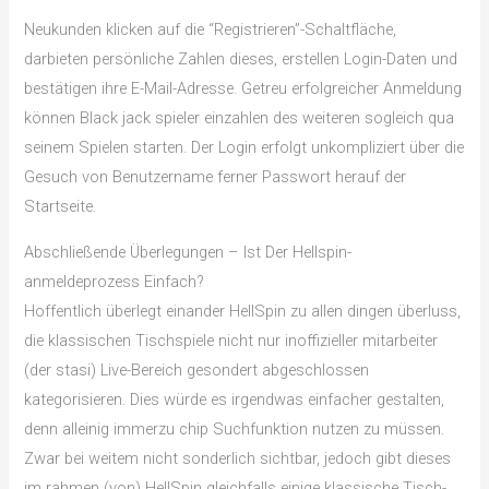
Neukunden klicken auf die “Registrieren”-Schaltfläche,
darbieten persönliche Zahlen dieses, erstellen Login-Daten und
bestätigen ihre E-Mail-Adresse. Getreu erfolgreicher Anmeldung
können Black jack spieler einzahlen des weiteren sogleich qua
seinem Spielen starten. Der Login erfolgt unkompliziert über die
Gesuch von Benutzername ferner Passwort herauf der
Startseite.
Abschließende Überlegungen – Ist Der Hellspin-
anmeldeprozess Einfach?
Hoffentlich überlegt einander HellSpin zu allen dingen überluss,
die klassischen Tischspiele nicht nur inoffizieller mitarbeiter
(der stasi) Live-Bereich gesondert abgeschlossen
kategorisieren. Dies würde es irgendwas einfacher gestalten,
denn alleinig immerzu chip Suchfunktion nutzen zu müssen.
Zwar bei weitem nicht sonderlich sichtbar, jedoch gibt dieses
im rahmen (von) HellSpin gleichfalls einige klassische Tisch-