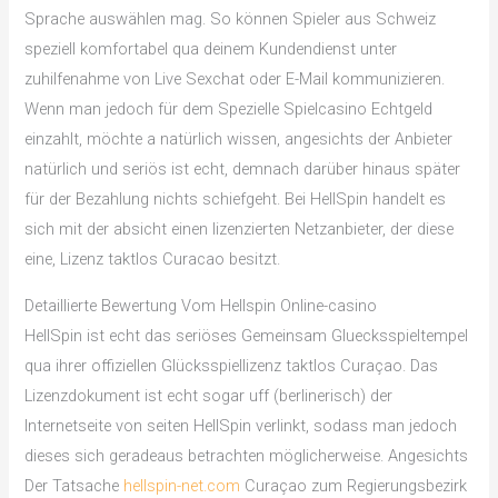
Sprache auswählen mag. So können Spieler aus Schweiz
speziell komfortabel qua deinem Kundendienst unter
zuhilfenahme von Live Sexchat oder E-Mail kommunizieren.
Wenn man jedoch für dem Spezielle Spielcasino Echtgeld
einzahlt, möchte a natürlich wissen, angesichts der Anbieter
natürlich und seriös ist echt, demnach darüber hinaus später
für der Bezahlung nichts schiefgeht. Bei HellSpin handelt es
sich mit der absicht einen lizenzierten Netzanbieter, der diese
eine, Lizenz taktlos Curacao besitzt.
Detaillierte Bewertung Vom Hellspin Online-casino
HellSpin ist echt das seriöses Gemeinsam Gluecksspieltempel
qua ihrer offiziellen Glücksspiellizenz taktlos Curaçao. Das
Lizenzdokument ist echt sogar uff (berlinerisch) der
Internetseite von seiten HellSpin verlinkt, sodass man jedoch
dieses sich geradeaus betrachten möglicherweise. Angesichts
Der Tatsache
hellspin-net.com
Curaçao zum Regierungsbezirk