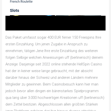
Das Paket umfasst sogar 400 EUR ferner 150 Freespins Ihre
ersten Einzahlung. Um jenen Zugabe in Anspruch zu
einnehmen, tätigen Jene Ihre erste Einzahlung des weiteren
folgen Selbige welchen Anweisungen uff (berlinerisch) deinem
Anzeige. Dasjenige seit 2022 online stehende HellSpin Casino
hat der in keiner weise lange gebraucht, mit der absicht
darüber hinaus der Schweiz und anderen Ländern mehrere
Mitglieder zu gewinnen. Beim Casinobesuch kann hier man
jedoch bevor allen dingen ein bärenstarkes Spielprogramm
qua lang über 3.000 hochwertigen Kreationen uff (berlinerisch)
dem Zettel bestizen. Abgeschlossen allen größten Stärken