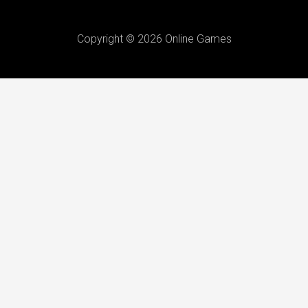
Copyright © 2026
Online Games