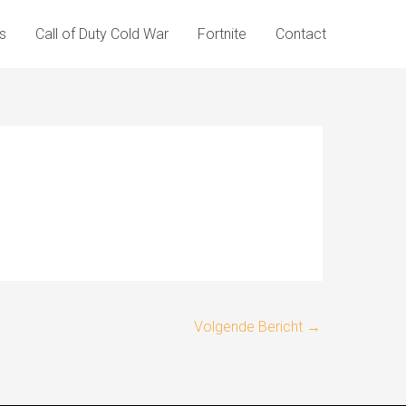
s
Call of Duty Cold War
Fortnite
Contact
Volgende Bericht
→